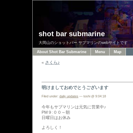
shot bar submarine
大岡山のショットバー サブマリンのwebサイトです
About Shot Bar Submarine
Menu
Map
«
さくら♪
明けましておめでとうございます
Filed under:
daily updates
— toshi @ 9:04:18
今年もサブマリンは元気に営業中♪
PM９:００～朝
日曜日はお休み
よろしく！