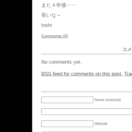
また４年後‥‥
長いな～
toshi
Comments (0)
コメ
No comments yet.
RSS
feed for comments on this post.
Tr
Name (required)
Website