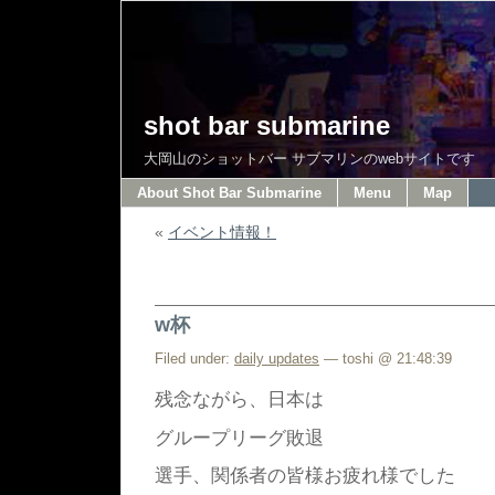
shot bar submarine
大岡山のショットバー サブマリンのwebサイトです
About Shot Bar Submarine
Menu
Map
«
イベント情報！
w杯
Filed under:
daily updates
— toshi @ 21:48:39
残念ながら、日本は
グループリーグ敗退
選手、関係者の皆様お疲れ様でした