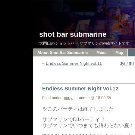
shot bar submarine
大岡山のショットバー サブマリンのwebサイトです
About Shot Bar Submarine
Menu
Map
«
Endless Summer Night vol.11
あけま
Endless Summer Night vol.12
Filed under:
party
— admin @ 18:09:35
※このパーティは終了しました
サブマリンでDJパーティ ！
サブマリンでいつまでも終わらない夏！