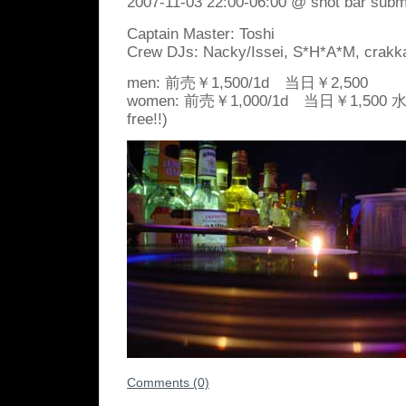
2007-11-03 22:00-06:00 @ shot bar subm
Captain Master: Toshi
Crew DJs: Nacky/Issei, S*H*A*M, crakka
men: 前売￥1,500/
1d 当日￥2,500
women:
前売￥1,000/
1d 当日￥1,500
free!!)
Comments (0)